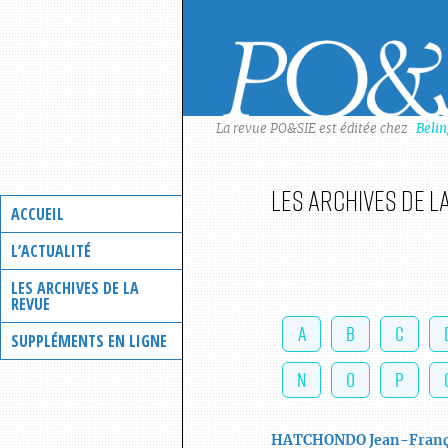
Skip
to
content
La revue PO&SIE est éditée chez
Beli
Les archives de l
ACCUEIL
L’ACTUALITÉ
LES ARCHIVES DE LA
REVUE
A
B
C
SUPPLÉMENTS EN LIGNE
N
O
P
HATCHONDO
Jean-Franç