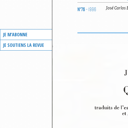
N°76
- 1996
José Carlos
JE M’ABONNE
JE SOUTIENS LA REVUE
J
traduits de l
et