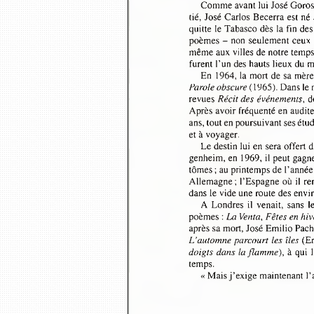
Comme avant lui José Goroszt
tié, José Carlos Becerra est n
quitte le Tabasco dès la fin d
poèmes -  non seulement ceu
même aux villes de notre temps
furent l’un des hauts lieux d
En  1964, la mort de sa mèr
Parole obscure
 (1965). Dans l
revues 
Récit des événements,
 d
Après avoir fréquenté en audit
ans, tout en poursuivant ses étu
et à voyager.
Le destin lui en sera offer
genheim, en 1969, il peut gag
tômes ; au printemps de l’année
Allemagne; l’Espagne où il re
dans le vide une route des env
A Londres il venait,  sans 
poèmes : 
La Venta, Fêtes en hi
après sa mort, José Emilio Pach
L’automne parcourt les îles
 (E
doigts dans la flamme),
 à qui 
temps.
« Mais j’exige maintenant l