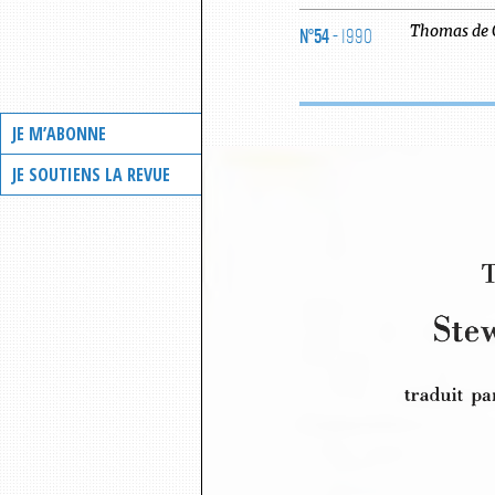
N°54
- 1990
Thomas
de
JE M’ABONNE
JE SOUTIENS LA REVUE
T
Ste
traduit  pa