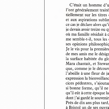
C’était  un homme  d ’u
l’ont généralement traité
tiellement  sur les  titres
et  aux  aspirations  sublim
ce cas je déclare alors q
je devais avoir treize ou
où ma famille résidait à 
me  semble-t-il,  tous les
ses  opinions  philosophiq
Je le vis pour la premiè
de mes amis me le dési
la  surface habitée  du g
Mara chantait,  et  Stew
que, comme je le découv
l’abeille à une fleur de
expression la bienveillan
cices pédestres,  s’ajout
si bonne forme,  qu ’il n
qu’il eût à cette époque 
dont j’ai gardé le souven
Près de dix ans plus tard
à Bristol un de ses ouvr