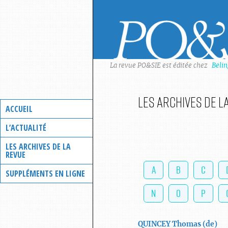
Skip
to
content
La revue PO&SIE est éditée chez
Beli
Les archives de l
ACCUEIL
L’ACTUALITÉ
LES ARCHIVES DE LA
REVUE
A
B
C
SUPPLÉMENTS EN LIGNE
N
O
P
QUINCEY
Thomas
(de)