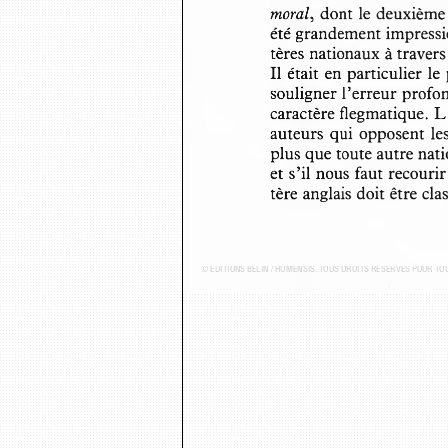
moral,
  dont le deuxième
été grandement impressio
tères nationaux à traver
Il  était  en particulier le
souligner l’erreur profo
caractère flegmatique.  
auteurs  qui  opposent  les
plus que toute autre nat
et s’il nous faut recouri
tère anglais doit être cl
© ÉDITIONS BELIN / HUMENSIS. TOUS DROITS RÉSERVÉS POUR T