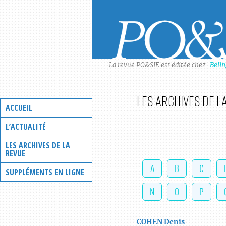
Skip
to
content
La revue PO&SIE est éditée chez
Beli
Les archives de l
ACCUEIL
L’ACTUALITÉ
LES ARCHIVES DE LA
REVUE
A
B
C
SUPPLÉMENTS EN LIGNE
N
O
P
COHEN
Denis