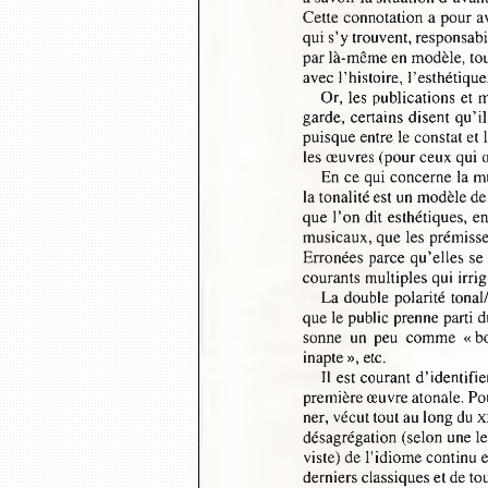
Cette connotation a pour a
qui s’y trouvent, responsab
par là-même en modèle, tou
avec l’histoire, l’esthétiq
Or, les publications et
garde, certains disent qu’i
puisque entre le constat et
les œuvres (pour ceux qui
En ce qui concerne la 
la tonalité est un modèle d
que Ton dit esthétiques, e
musicaux, que les prémisse
Erronées parce qu’elles se
courants multiples qui irri
La double polarité tonal
que le public prenne parti d
sonne  un  peu  comme  « bo
inapte », etc.
Il est courant d’identifi
première œuvre atonale. Po
ner, vécut tout au long du X
désagrégation (selon une l
viste) de l’idiome contin
derniers classiques et de t