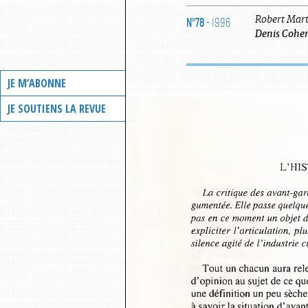
N°78
- 1996
Robert
Mar
Denis
Cohe
JE M’ABONNE
JE SOUTIENS LA REVUE
L’HI
La critique des avant-ga
gumentée. Elle passe quelque
pas en ce moment un objet d
expliciter l’articulation, p
silence agité de l’industrie 
Tout un chacun aura rel
d’opinion au sujet de ce 
une définition un peu sèche
à savoir la situation d’ava