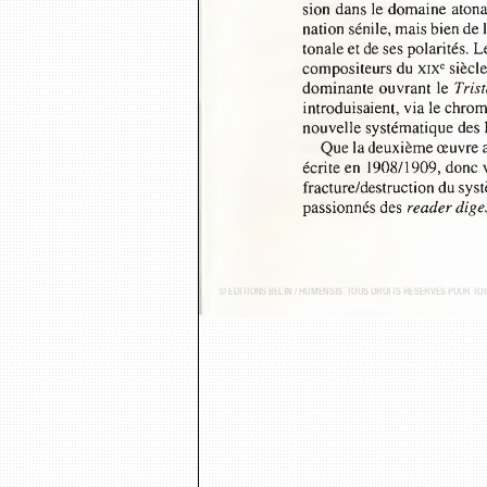
sion dans le domaine ato
nation sénile, mais bien de
tonale et de ses polarités.
compositeurs du XIXe siècl
dominante ouvrant le 
Tris
introduisaient, via le ch
nouvelle systématique des
Que la deuxième œuvre a
écrite en 1908/1909, donc 
fracture/destruction du sys
passionnés des 
reader dige
© ÉDITIONS BELIN / HUMENSIS. TOUS DROITS RÉSERVÉS POUR T