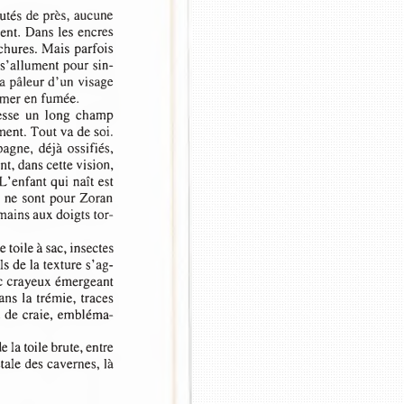
collection) est une peti
crutés de près, aucune 
comme pour les faire é
ment. Dans les encres 
mieux nommer 
qu’am
hachures. Mais parfois 
millon, où veut-il nou
ia, s’allument pour sin­
jamais nous suffise et 
t la pâleur d’un visage 
de la belle étoile. Il
former en fumée.
négligence : tout s’édi
tresse  un  long  champ 
matériau, on voit l’hom
ement. Tout va de soi. 
regret comme sans appr
pagne,  déjà ossifiés, 
nt, dans cette vision, 
Puisque Mathilde Sc
 L’enfant qui naît est 
je ne partirai pas sans
ie ne sont pour Zoran 
gamée entièrement  à l’
s mains aux doigts tor­
maçonnés  d’ocre  et  c
contourne un liséré bru
e toile à sac, insectes 
fils de la texture s’ag­
lanc crayeux émergeant 
ans la trémie, traces 
 et de craie, embléma­
de la toile brute, entre 
iétale des cavernes, là 