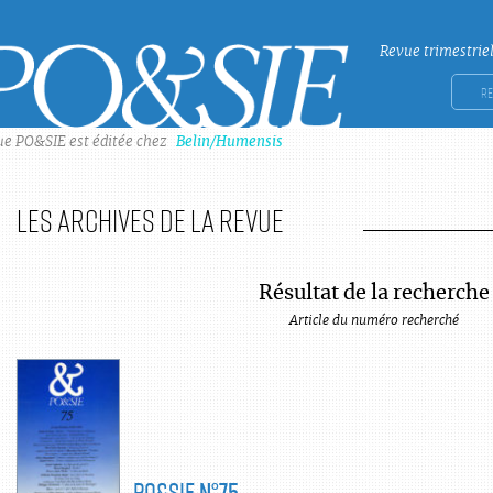
Revue trimestrie
Po&sie
Rech
ue PO&SIE est éditée chez
Belin/Humensis
Les archives de la revue
Résultat de la recherche
Article du numéro recherché
PO&SIE
N°75