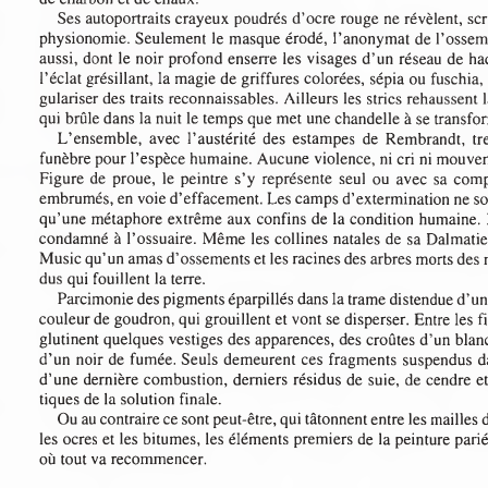
de charbon et de chaux.
Ses autoportraits crayeux poudrés d’ocre rouge ne révèlent, s
physionomie. Seulement le masque érodé, l’anonymat de l’osse
aussi, dont le noir profond enserre les visages d’un réseau de 
l’éclat grésillant, la magie de griffures colorées, sépia ou fusch
gulariser des traits reconnaissables. Ailleurs les stries rehaussen
qui brûle dans la nuit le temps que met une chandelle à se trans
L’ensemble,  avec  l’austérité  des  estampes  de  Rembrandt,  
funèbre pour l’espèce humaine. Aucune violence, ni cri ni mouv
Figure de proue,  le peintre s’y représente seul ou  avec sa com
embrumés, en voie d’effacement. Les camps d’extermination ne so
qu’une métaphore extrême aux confins de la condition humaine.
condamné à l’ossuaire. Même les collines natales de sa Dalmat
Music qu’un amas d’ossements et les racines des arbres morts de
dus qui fouillent la terre.
Parcimonie des pigments éparpillés dans la trame distendue d’un
couleur de goudron, qui grouillent et vont se disperser. Entre les 
glutinent quelques vestiges des apparences, des croûtes d’un b
d’un noir de fumée. Seuls demeurent ces fragments suspendus d
d’une dernière combustion, derniers résidus de suie, de cendre
tiques de la solution finale.
Ou au contraire ce sont peut-être, qui tâtonnent entre les mailles 
les ocres et les bitumes, les éléments premiers de la peinture par
où tout va recommencer.