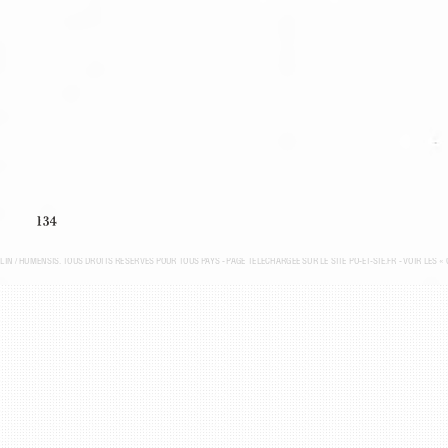
134
ELIN / HUMENSIS. TOUS DROITS RÉSERVÉS POUR TOUS PAYS - P
AGE TÉLÉCHARGÉE SUR LE SITE PO-ET-SIE.FR - VOIR LES