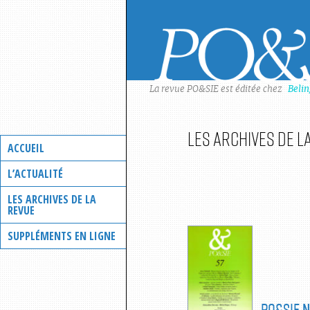
Skip
to
content
La revue PO&SIE est éditée chez
Beli
Les archives de l
ACCUEIL
L’ACTUALITÉ
LES ARCHIVES DE LA
REVUE
SUPPLÉMENTS EN LIGNE
PO&SIE
N