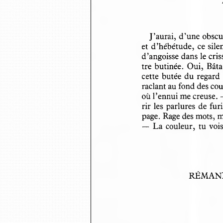
J ’aurai, d ’une obs
et d ’hébétude,  ce si
d ’angoisse dans le cr
tre butinée.  Oui,  Bât
cette butée du regard 
raclant au fond des co
où l’ennui me creuse.
rir les parlures de f
page. Rage des mots, 
—  La couleur,  tu vois
RÉMANE