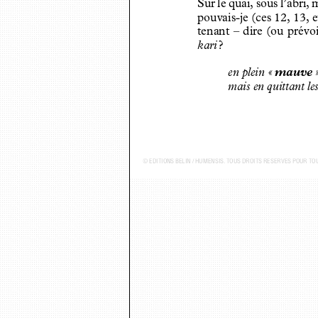
Sur le quai, sous l’abri
pouvais-je (ces 12, 13, 
tenant – dire (ou prévo
kari
?
en plein «
mauve
mais en quittant l
© ...DITIONS BELIN / HUMENSIS. TOUS DROITS R...SERV...S POUR TOUS PAYS - P