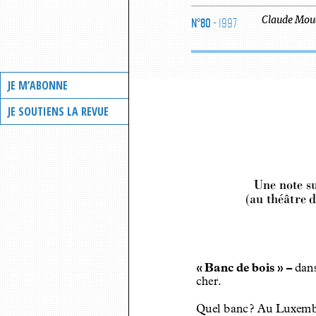
N°80
- 1997
Claude
Mou
JE M’ABONNE
JE SOUTIENS LA REVUE
Une note s
(au théâtre 
« Banc de bois » – 
dans
cher.
Quel banc
? Au Luxembo