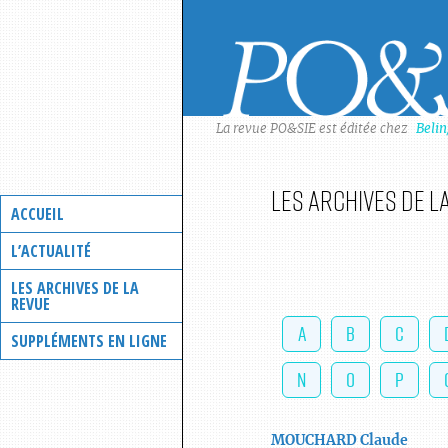
Skip
to
content
La revue PO&SIE est éditée chez
Beli
Les archives de l
ACCUEIL
L’ACTUALITÉ
LES ARCHIVES DE LA
REVUE
A
B
C
SUPPLÉMENTS EN LIGNE
N
O
P
MOUCHARD
Claude