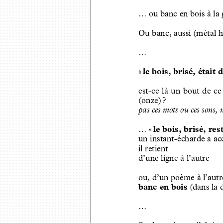
...
ou banc en bois à la
Ou banc, aussi (métal 
...
«
le bois, brisé, était
est-ce là un bout de ce 
(onze)
?
pas ces mots ou ces sons,
...
«
le bois, brisé, re
un instant-écharde a a
il retient
d’une ligne à l’autre
ou, d’un poème à l’autr
banc en bois
(dans la 
...