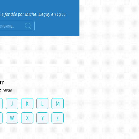
lle fondée par Michel Deguy en 1977
ercher :
ur
a revue
J
K
L
M
W
X
Y
Z