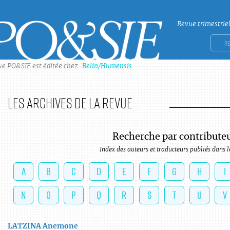
Revue trimestrie
Po&sie
Rech
ue PO&SIE est éditée chez
Belin/Humensis
Les archives de la revue
Recherche par contribute
Index des auteurs et traducteurs publiés dans l
A
B
C
D
E
F
G
H
I
N
O
P
Q
R
S
T
U
V
LATZINA
Anemone