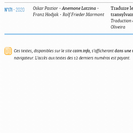
N°171
- 2020
Oskar
Pastior
•
Anemone
Latzina
•
Traduire l
Franz
Hodjak
•
Rolf
Frieder Marmont
transylvai
Traduction 
Oliveira
Ces textes, disponibles sur le site
cairn.info
, s'afficheront
dans une 
navigateur. L'accès aux textes des 12 derniers numéros est payant.