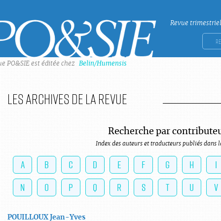
Revue trimestrie
Po&sie
Rech
ue PO&SIE est éditée chez
Belin/Humensis
Les archives de la revue
Recherche par contribute
Index des auteurs et traducteurs publiés dans l
A
B
C
D
E
F
G
H
I
N
O
P
Q
R
S
T
U
V
POUILLOUX
Jean-Yves