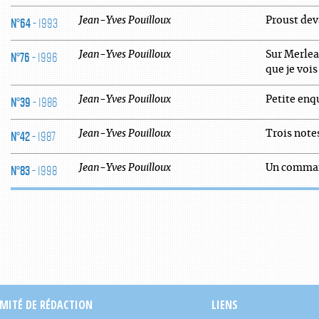
N°64
- 1993
Jean-Yves
Pouilloux
Proust dev
N°76
- 1996
Jean-Yves
Pouilloux
Sur Merlea
que je vois
N°39
- 1986
Jean-Yves
Pouilloux
Petite enqu
N°42
- 1987
Jean-Yves
Pouilloux
Trois note
N°83
- 1998
Jean-Yves
Pouilloux
Un comma
MITÉ DE RÉDACTION
LIENS