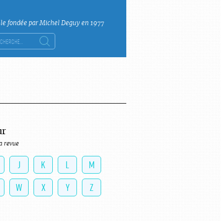
lle fondée par Michel Deguy en 1977
ercher :
ur
a revue
J
K
L
M
W
X
Y
Z