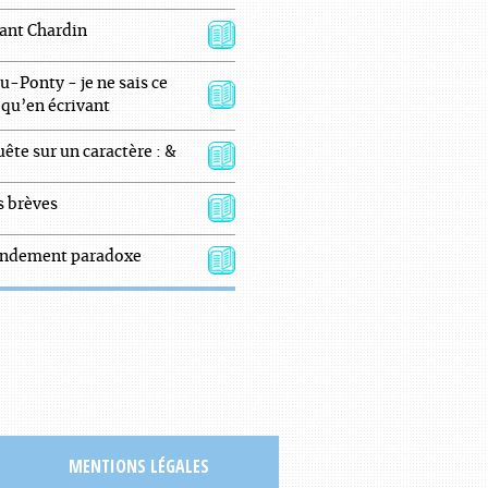
ant Chardin
u-Ponty - je ne sais ce
 qu’en écrivant
ête sur un caractère : &
s brèves
ndement paradoxe
MENTIONS LÉGALES