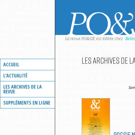
Skip
to
content
La revue PO&SIE est éditée chez
Beli
Les archives de l
ACCUEIL
L’ACTUALITÉ
LES ARCHIVES DE LA
Som
REVUE
SUPPLÉMENTS EN LIGNE
PO&SIE
N