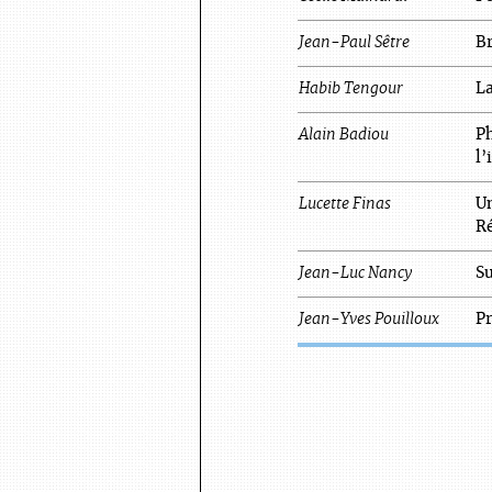
Jean-Paul
Sêtre
Br
Habib
Tengour
L
Alain
Badiou
Ph
l
Lucette
Finas
Un
Ré
Jean-Luc
Nancy
Su
Jean-Yves
Pouilloux
Pr