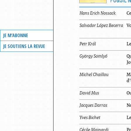
Hans Erich
Nossack
Ce
Salvador
López Becerra
Vo
JE M’ABONNE
Petr
Král
Le
JE SOUTIENS LA REVUE
György
Somlyó
Qu
Jo
Michel
Chaillou
Ma
d
David
Mus
O
Jacques
Darras
N
Yves
Bichet
Le
Cécile
Mainardi
P