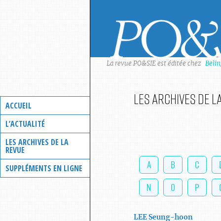
Skip
to
content
La revue PO&SIE est éditée chez
Beli
Les archives de l
ACCUEIL
L’ACTUALITÉ
LES ARCHIVES DE LA
REVUE
A
B
C
SUPPLÉMENTS EN LIGNE
N
O
P
LEE
Seung-hoon