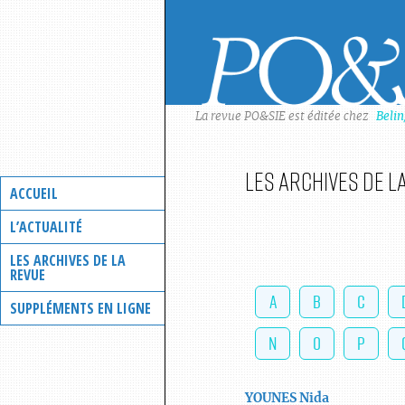
Skip
to
content
La revue PO&SIE est éditée chez
Beli
Les archives de l
ACCUEIL
L’ACTUALITÉ
LES ARCHIVES DE LA
REVUE
A
B
C
SUPPLÉMENTS EN LIGNE
N
O
P
YOUNES
Nida