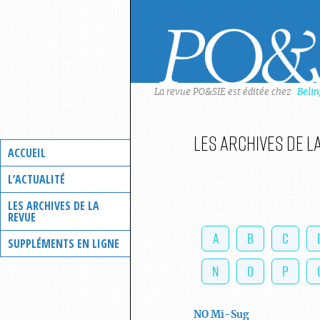
Skip
to
content
La revue PO&SIE est éditée chez
Beli
Les archives de l
ACCUEIL
L’ACTUALITÉ
LES ARCHIVES DE LA
REVUE
A
B
C
SUPPLÉMENTS EN LIGNE
N
O
P
NO
Mi-Sug