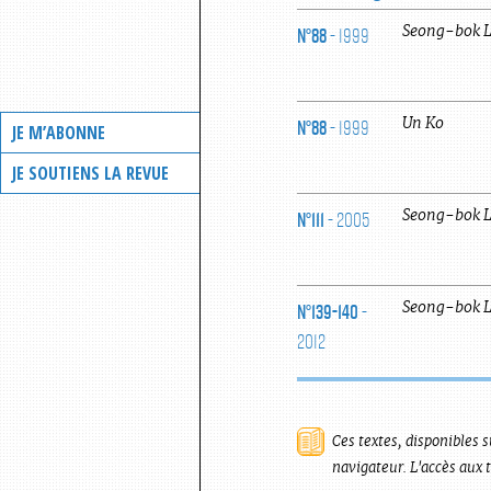
N°88
- 1999
Seong-bok
N°88
- 1999
Un
Ko
JE M’ABONNE
JE SOUTIENS LA REVUE
N°111
- 2005
Seong-bok
N°139-140
-
Seong-bok
2012
Ces textes, disponibles s
navigateur. L'accès aux 