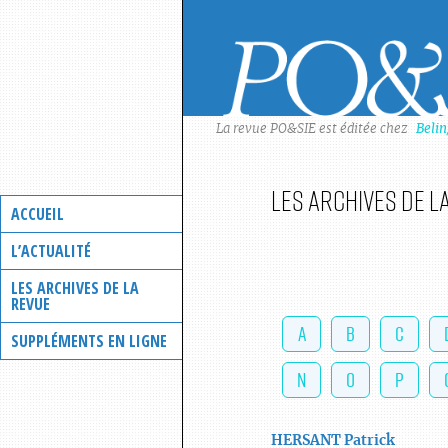
Skip
to
content
La revue PO&SIE est éditée chez
Beli
Les archives de l
ACCUEIL
L’ACTUALITÉ
LES ARCHIVES DE LA
REVUE
A
B
C
SUPPLÉMENTS EN LIGNE
N
O
P
HERSANT
Patrick