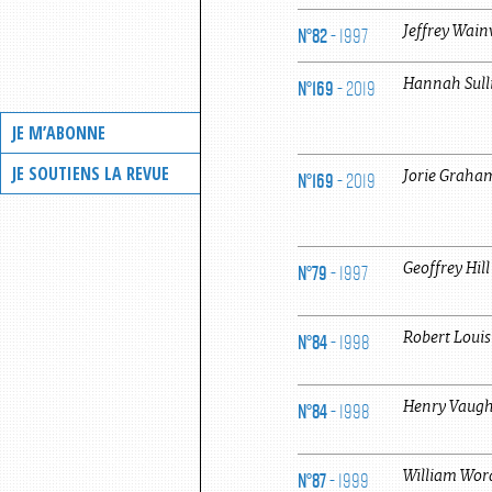
N°82
- 1997
Jeffrey
Wain
N°169
- 2019
Hannah
Sul
JE M’ABONNE
JE SOUTIENS LA REVUE
N°169
- 2019
Jorie
Graha
N°79
- 1997
Geoffrey
Hill
N°84
- 1998
Robert Louis
N°84
- 1998
Henry
Vaug
N°87
- 1999
William
Wor