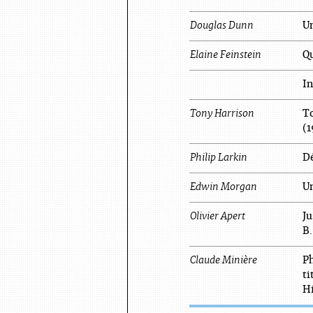
Douglas
Dunn
Un
Elaine
Feinstein
Qu
In
Tony
Harrison
To
(1
Philip
Larkin
Dé
Edwin
Morgan
Un
Olivier
Apert
Ju
B.
Claude
Minière
Ph
ti
Hi