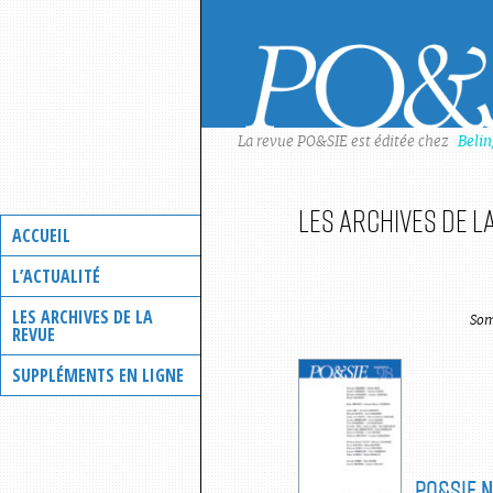
Skip
to
content
La revue PO&SIE est éditée chez
Beli
Les archives de l
ACCUEIL
L’ACTUALITÉ
LES ARCHIVES DE LA
Som
REVUE
SUPPLÉMENTS EN LIGNE
PO&SIE
N