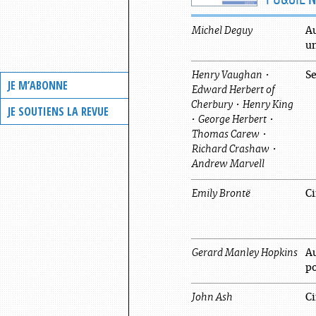
Michel
Deguy
Au
un
Henry
Vaughan
•
S
JE M’ABONNE
Edward Herbert
of
Cherbury
•
Henry
King
JE SOUTIENS LA REVUE
•
George
Herbert
•
Thomas
Carew
•
Richard
Crashaw
•
Andrew
Marvell
Emily
Brontë
C
Gerard Manley
Hopkins
Au
p
John
Ash
C