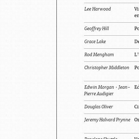
Lee
Harwood
Vi
en
Geoffrey
Hill
P
Grace
Lake
D
Rod
Mengham
L’
Christopher
Middleton
P
Edwin
Morgan
•
Jean-
E
Pierre
Audigier
Douglas
Oliver
Ci
Jeremy Halvard
Prynne
Or