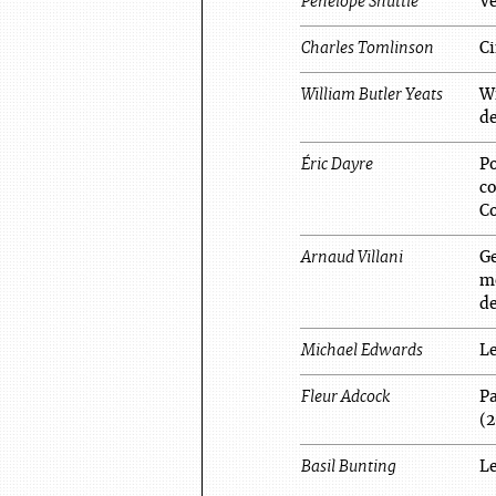
Penelope
Shuttle
V
Charles
Tomlinson
C
William Butler
Yeats
Wi
de
Éric
Dayre
Po
c
C
Arnaud
Villani
G
mé
de
Michael
Edwards
Le
Fleur
Adcock
Pa
(
Basil
Bunting
Le