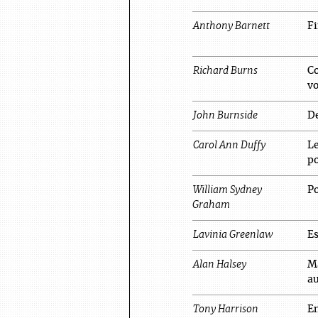
Anthony
Barnett
Fi
Richard
Burns
C
vo
John
Burnside
D
Carol Ann
Duffy
Le
p
William Sydney
P
Graham
Lavinia
Greenlaw
Es
Alan
Halsey
M
a
Tony
Harrison
En