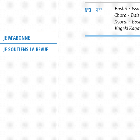
N°3
- 1977
Bashô
•
Issa
Chora
•
Bais
Kyorai
•
Bos
Kageki
Kag
JE M’ABONNE
JE SOUTIENS LA REVUE