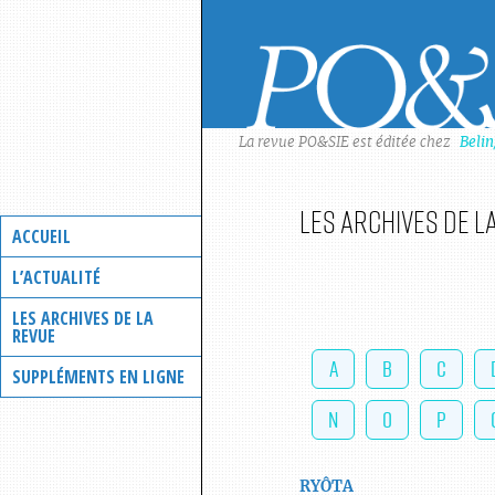
Skip
to
content
La revue PO&SIE est éditée chez
Beli
Les archives de l
ACCUEIL
L’ACTUALITÉ
LES ARCHIVES DE LA
REVUE
A
B
C
SUPPLÉMENTS EN LIGNE
N
O
P
RYÔTA