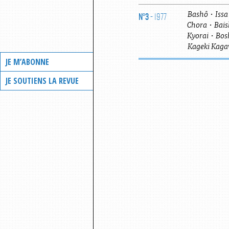
N°3
- 1977
Bashô
•
Issa
Chora
•
Bais
Kyorai
•
Bos
Kageki
Kag
JE M’ABONNE
JE SOUTIENS LA REVUE