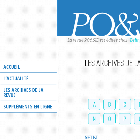
Skip
to
content
La revue PO&SIE est éditée chez
Beli
Les archives de l
ACCUEIL
L’ACTUALITÉ
LES ARCHIVES DE LA
REVUE
A
B
C
SUPPLÉMENTS EN LIGNE
N
O
P
SHIKI