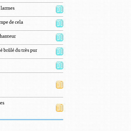
 larmes
mpe de cela
chanteur
é brûlé du très pur
es