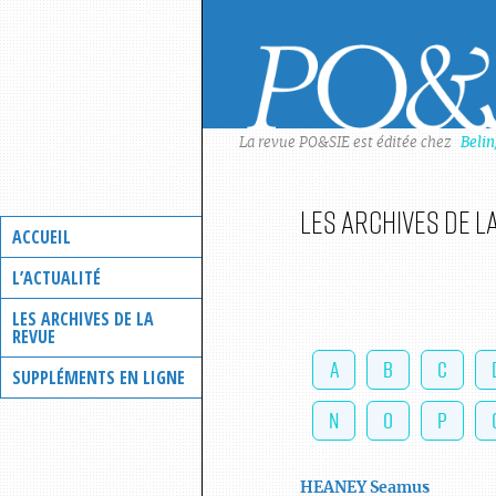
Skip
to
content
La revue PO&SIE est éditée chez
Beli
Les archives de l
ACCUEIL
L’ACTUALITÉ
LES ARCHIVES DE LA
REVUE
A
B
C
SUPPLÉMENTS EN LIGNE
N
O
P
HEANEY
Seamus