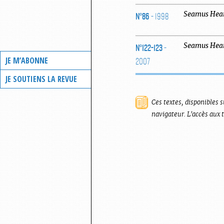
N°86
- 1998
Seamus
Hea
N°122-123
-
Seamus
Hea
2007
JE M’ABONNE
JE SOUTIENS LA REVUE
Ces textes, disponibles s
navigateur. L'accès aux 