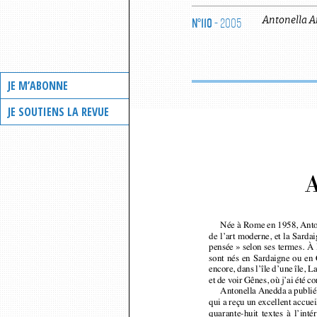
N°110
- 2005
Antonella
A
JE M’ABONNE
JE SOUTIENS LA REVUE
A
Née à Rome en 1958, Anto
de l’art moderne, et la Sarda
pensée » selon ses termes. À
sont nés en Sardaigne ou en
encore, dans l’île d’une île,
et de voir Gênes, où j’ai été
Antonella Anedda a publié
qui a reçu un excellent accue
quarante-huit textes à l’in
concerne l’histoire dramatiq