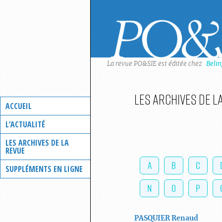
Skip
to
content
La revue PO&SIE est éditée chez
Beli
Les archives de l
ACCUEIL
L’ACTUALITÉ
LES ARCHIVES DE LA
REVUE
A
B
C
SUPPLÉMENTS EN LIGNE
N
O
P
PASQUIER
Renaud