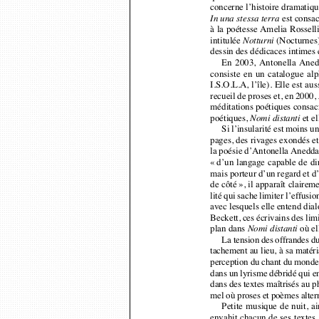
est consac
In una stessa terra
à la poétesse Amelia Rossel
intitulée 
(Nocturnes)
Notturni
dessin des dédicaces intimes e
En 2003, Antonella Aned
consiste en un catalogue al
I.S.O.L.A, l’île). Elle est a
recueil de proses et, en 2000,
méditations poétiques consacr
poétiques, 
et e
Nomi distanti
Si l’insularité est moins
pages, des rivages exondés e
la poésie d’Antonella Anedda
« d’un langage capable de d
mais porteur d’un regard et 
de côté
»
, il apparaît claire
lité qui sache limiter l’effu
avec lesquels elle entend d
Beckett, ces écrivains des li
plan dans 
où el
Nomi distanti
La tension des offrandes 
tachement au lieu, à sa matér
perception du chant du monde,
dans un lyrisme débridé qui e
dans des textes maîtrisés au 
mel où proses et poèmes alte
Petite musique de nuit, 
envahit chacun de ses textes