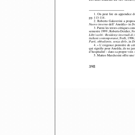
1. On peut lire en appendice 
pp. 113-114. 
2. Roberto Galaverini a prop
dell’ Anedda
» in 
Nuovo inverno
Do
3.
Parmi les textes critiques c
semestre 1999; Roberto Deidier, 
No
Libri scelti : Residenze invernali 
, Forlì, 199
italiani contemporanei
, in 
Partì, obbediente, senza dirlo
Di
4.
« L’exigence première de cet
qui signifie pour Anedda, de ne ja
d’hospitalité – dans sa propre voix
5. Matteo Marchesini offre un
398