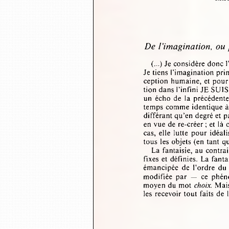
De l ’imagination,  ou
(...) Je considère don
Je tiens l’imagination pr
ception humaine, et pour u
tion dans l’infini JE SUI
un  écho  de  la  précédent
temps comme identique à 
différant qu’en degré et 
en vue de re-créer ; et l
cas,  elle  lutte  pour idéa
tous les objets (en tant 
La fantaisie, au contra
fixes et définies.  La fa
émancipée  de  l’ordre  du 
modifiée  par  —  ce  phé
moyen du mot 
choix.
 Mais
les  recevoir tout faits de 