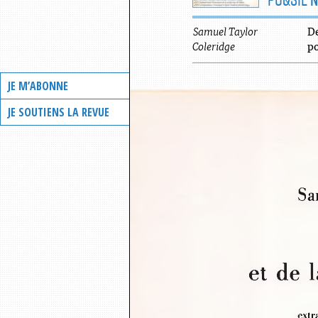
Samuel
Taylor
De
Coleridge
p
JE M’ABONNE
JE SOUTIENS LA REVUE
Sa
et  de 
extr