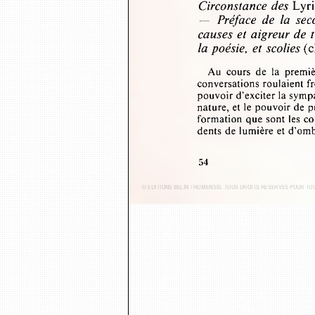
Circonstance des
 Lyri
—  Préface  de  la  sec
causes et aigreur de
la poésie,  et scolies
 (
Au  cours  de  la  prem
conversations roulaient 
pouvoir d’exciter la symp
nature, et le pouvoir de 
formation que sont les c
dents de lumière et d’om
54
© ÉDITIONS BELIN / HUMENSIS. TOUS DROITS RÉSERVÉS POUR T