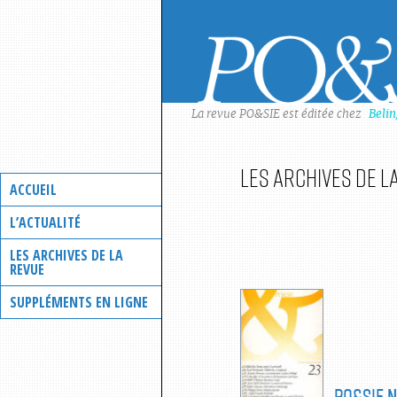
Skip
to
content
La revue PO&SIE est éditée chez
Beli
Les archives de l
ACCUEIL
L’ACTUALITÉ
LES ARCHIVES DE LA
REVUE
SUPPLÉMENTS EN LIGNE
PO&SIE
N