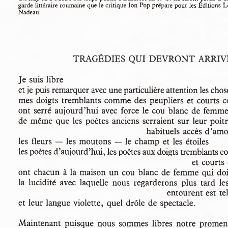
garde littéraire roumaine que le critique Ion Pop prépare pour les Edition
Nadeau.
TRAGÉDIES  QUI  DEVRONT ARRI
Je suis libre
et je puis remarquer avec une particulière attention les c
mes doigts tremblants comme des peupliers et courts
ont serré aujourd’hui avec force le cou blanc de fem
de même que les poètes anciens serraient sur leur poi
habituels accès d’am
les fleurs — les moutons — le champ et les étoiles
les poètes d’aujourd’hui, les poètes aux doigts tremblants
et court
ont chacun à la maison un cou blanc de femme qui doi
la  lucidité  avec  laquelle  nous  regarderons  plus  tard  
entourent est te
et leur langue violette,  quel drôle de spectacle.
Maintenant  puisque  nous  sommes  libres  notre  promen