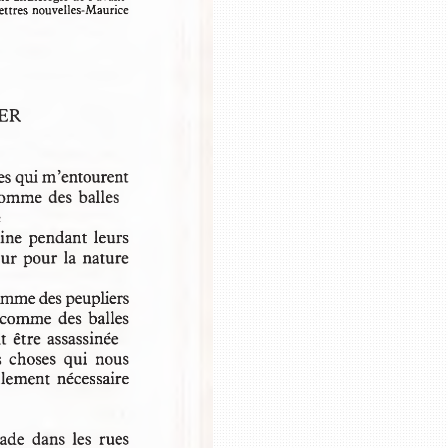
s Lettres nouvelles-Maurice 
Je vous demande par
ô poètes,
ce n’est qu’un souv
lorsque je tombais e
VER
Les  poètes  d’aujour
hoses qui m’entourent 
ils peuvent jeter la
 comme des balles 
ce sera sans doute l
me
les autres vitrines s
trine pendant leurs 
our pour la nature
 comme des peupliers 
s comme des balles
t être assassinée 
les  choses  qui  nous
llement nécessaire 
ade  dans  les  rues 