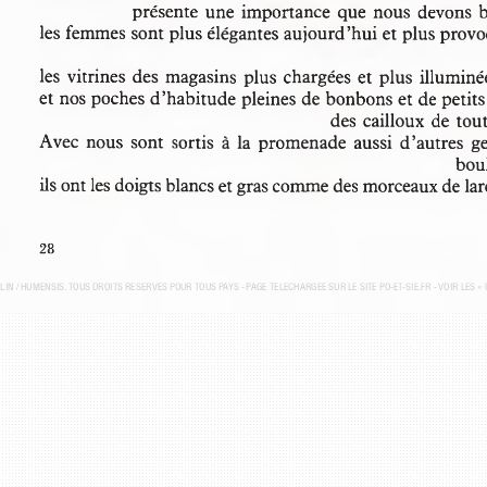
présente une importance que nous devons 
les femmes sont plus élégantes aujourd’hui et plus prov
les vitrines des magasins plus chargées et plus illumi
et nos poches d’habitude pleines de bonbons et de peti
des cailloux de to
Avec nous  sont  sortis  à la promenade aussi  d’autres  
bou
ils ont les doigts blancs et gras comme des morceaux de lar
28
ELIN / HUMENSIS. TOUS DROITS RÉSERVÉS POUR TOUS PAYS - P
AGE TÉLÉCHARGÉE SUR LE SITE PO-ET-SIE.FR - VOIR LES