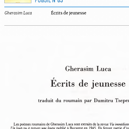
Gherasim
Luca
Écrits de jeunesse
Gherasim Luca
Écrits  de jeunesse
traduit  du roumain par Dumitru Tsep
Les poèmes roumains de Gherasim Luca sont extraits de la revue 
Vie immédiat
Un loup vu à travers une loupe
 publié à Bucarest en 1945. Ils feront partie d