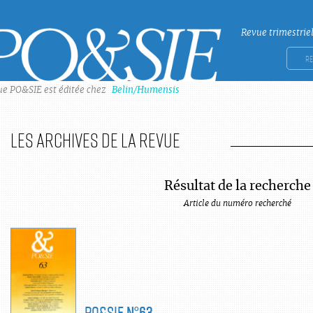
Revue trimestrie
Po&sie
Rech
ue PO&SIE est éditée chez
Belin/Humensis
Les archives de la revue
Résultat de la recherche
Article du numéro recherché
PO&SIE
N°63