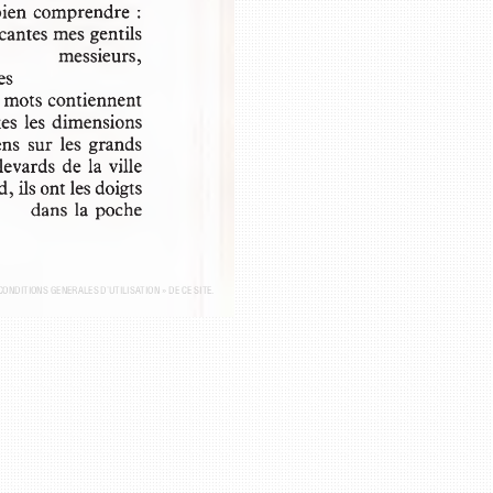
bien comprendre : 
ocantes mes gentils 
messieurs,
nées
ts mots contiennent 
utes les dimensions
gens  sur les grands 
levards de la ville
d, ils ont les doigts 
dans la poche
 « CONDITIONS GÉNÉRALES D’UTILISATION » DE CE SITE.
© ÉDITIONS BELIN / HUMENSIS. TOUS DROITS RÉSERVÉS