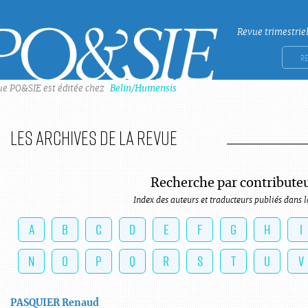
Revue trimestrie
Po&sie
Rech
ue PO&SIE est éditée chez
Belin/Humensis
Les archives de la revue
Recherche par contribute
Index des auteurs et traducteurs publiés dans l
A
B
C
D
E
F
G
H
I
N
O
P
Q
R
S
T
U
V
PASQUIER
Renaud