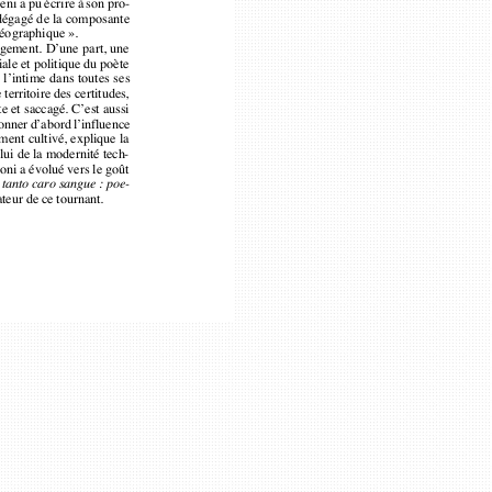
les ouvrir à nouveau 
nte géographique ».
si on pouvait régler l
dégagement. D’une part, une
 sociale et politique du poète
avec un robinet de c
ers l’intime dans toutes ses
caché dans quelque 
 le territoire des certitudes,
imagine les affaires c
ste et saccagé. C’est aussi
mentionner d’abord l’influence
et la farandole des p
autement cultivé, explique la
les rencontres et les
, celui de la modernité tech-
à l’intérieur et à l’ex
Raboni a évolué vers le goût
  
 tanto caro sangue : poe-
Mais il n’en va pas a
icateur de ce tournant.
–
pas tout à fait