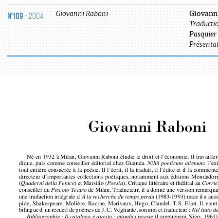
N°109
- 2004
Giovanni
Raboni
Giovann
Traductio
Pasquier
Présentat
Giovanni Raboni
Né en 1932 à Milan, Giovanni Raboni étudie le droit et l’économie. Il travai
dique, puis comme conseiller éditorial chez Guanda. 
: l’e
Nihil poeticum alienum
tout entière consacrée à la poésie. Il l’écrit, il la traduit, il l’édite et il la c
directeur d’importantes collections poétiques, notamment aux éditions Mondad
(
) et Marsilio (
). Critique littéraire et théâtral au 
Quaderni della Fenice
Poesia
Corrie
conseiller du 
de Milan. Traducteur, il a donné une version remarq
Piccolo Teatro
une traduction intégrale d
(1983-1993) mais il a aus
’À la recherche du temps perdu
pide, Shakespeare, Molière, Racine, Marivaux, Hugo, Claudel, T.S. Eliot. Il vi
bilingue d’un recueil de poèmes de J. C. Vegliante, son ami et traducteur : 
Nel lutto d
(Lampugnani Nigri, 1961
Bibliographie : Il catalogo è questo : quindici poesie
(All’insegna del pesce d’oro, 1963); 
(Mondadori, 1966); 
Le case della Vetra
Gesta