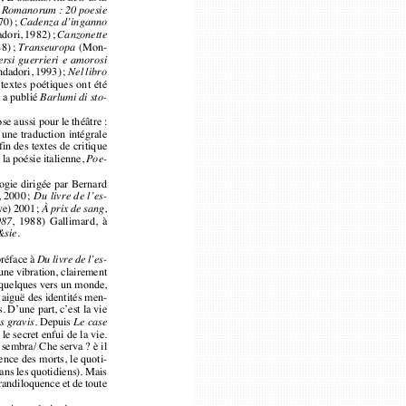
970); 
Cadenza d’inganno
« Porta Venezia est 
dori, 1982); 
Canzonette
et sans même le voul
88); 
(Mon-
Transeuropa
ersi guerrieri e amorosi
au moment précis où
dadori, 1993); 
Nel libro
ces mots prononcés j
 textes poétiques ont été
par je ne sais plus q
l a publié 
Barlumi di sto-
descendus en douce
se aussi pour le théâtre :
du chariot des croq
sé une traduction intégrale
je vois flotter de so
nfin des textes de critique
e la poésie italienne, 
Poe-
vers Lima, vers Loret
logie dirigée par Bernard
3
, 2000; 
Du livre de l’es-
enève) 2001; 
,
À prix de sang
Dans un long et très
, 1988) Gallimard, à
1987
du code de Leicester
.
&sie
après avoir soutenu q
a préface à 
Du livre de l’es-
(c’est-à-dire la plus
ité, une vibration, clairement
e en quelques vers un monde,
la partie de la terre d’
ence aiguë des identités men-
s. D’une part, c’est la vie
– 
. Depuis 
s gravis
Le case
Léonard nomme quelq
nt le secret enfui de la vie.
parmi lesquels le Rh
: ti sembra/ Che serva? è il
bsence des morts, le quoti-
et le Danube aussi, q
s dans les quotidiens). Mais
ute grandiloquence et de toute
4
 Sereni a pu écrire à son pro-
Si on pouvait les ouv
ment dégagé de la composante