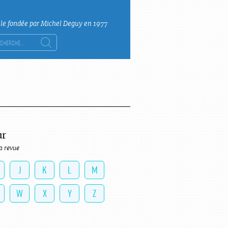
lle fondée par Michel Deguy en 1977
ercher :
ur
a revue
J
K
L
M
W
X
Y
Z