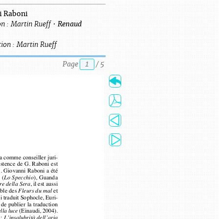
i Raboni
n :
Martin
Rueff
•
Renaud
ion :
Martin
Rueff
Page
/
5
Petite suite fluvial
Pour Enrico Baj
1
llera comme conseiller juri-
Il disparaît et il rep
xistence de G. Raboni est
ommente. Giovanni Raboni a été
pas encore. Je me re
ori (
), Guanda
Lo Specchio
Il semble couler d’u
, il est aussi
re della Sera
à la lueur d’une chan
uable des 
et
Fleurs du mal
si traduit Sophocle, Euri-
à un
quatrième ou à 
ent de publier la traduction
(Einaudi, 2004)
ella luce 
.
); 
L’insalubrità dell’aria
 Romanorum : 20 poesie
2