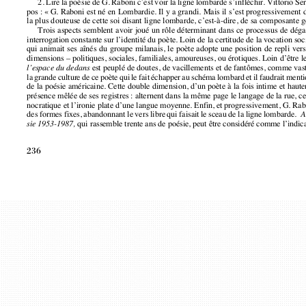
la plus douteuse de cette soi disant ligne lombarde, c’est-à-dire, de sa composa
Trois aspects semblent avoir joué un rôle déterminant dans ce processus de 
interrogation constante sur l’identité du poète. Loin de la certitude de la vocation
qui animait ses aînés du groupe milanais, le poète adopte une position de repli v
dimensions – politiques, sociales, familiales, amoureuses, ou érotiques. Loin d’être
est peuplé de doutes, de vacillements et de fantômes, comme va
l’espace du dedans
la grande culture de ce poète qui le fait échapper au schéma lombard et il faudrait 
de la poésie américaine. Cette double dimension, d’un poète à la fois intime et h
présence mêlée de ses registres : alternent dans la même page le langage de la rue
nocratique et l’ironie plate d’une langue moyenne. Enfin, et progressivement, G. 
des formes fixes, abandonnant le vers libre qui faisait le sceau de la ligne lombarde.
A
qui rassemble trente ans de poésie, peut être considéré comme l’ind
sie 1953-1987, 
236