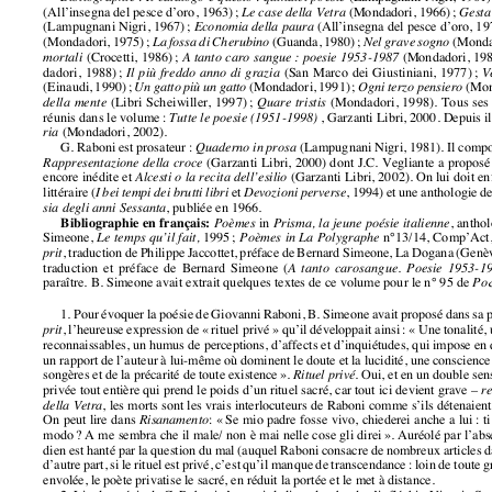
(Lampugnani Nigri, 1967); 
(All’insegna del pesce d’oro, 1
Economia della paura
(Mondadori, 1975); 
(Guanda, 1980); 
(Monda
La fossa di Cherubino 
Nel grave sogno
(Crocetti, 1986); 
(Mondadori, 19
mortali 
A tanto caro sangue : poesie 1953-1987
dadori, 1988); 
(San Marco dei Giustiniani, 1977); 
Il più freddo anno di grazia
V
(Einaudi, 1990); 
(Mondadori, 1991); 
(Mon
Un gatto più un gatto
Ogni terzo pensiero
(Libri Scheiwiller, 1997); 
(Mondadori, 1998). Tous ses
della mente 
Quare tristis
réunis dans le volume : 
, Garzanti Libri, 2000. Depuis i
Tutte le poesie (1951-1998)
(Mondadori, 2002).
ria
G. Raboni est prosateur : 
(Lampugnani Nigri, 1981). Il compo
Quaderno in prosa
(Garzanti Libri, 2000) dont J.C. Vegliante a propo
Rappresentazione della croce
encore inédite et 
(Garzanti Libri, 2002). On lui doit e
Alcesti o la recita dell’esilio
littéraire (
et 
, 1994) et une anthologie d
I bei tempi dei brutti libri
Devozioni perverse
, publiée en 1966.
sia degli anni Sessanta
Bibliographie en français: 
in 
, antho
Poèmes
Prisma, la jeune poésie italienne
Simeone, 
1995; 
n°13/14, Comp’Act
Le temps qu’il fait, 
Poèmes in La Polygraphe
, traduction de Philippe Jaccottet, préface de Bernard Simeone, La Dogana (G
prit
traduction et préface de Bernard Simeone (
A tanto carosangue. Poesie 1953-
paraître. B. Simeone avait extrait quelques textes de ce volume pour le n° 95 de 
Po
1. Pour évoquer la poésie de Giovanni Raboni, B. Simeone avait proposé dans s
, l’heureuse expression de « rituel privé » qu’il développait ainsi : « Une tonal
prit
reconnaissables, un humus de perceptions, d’affects et d’inquiétudes, qui impos
un rapport de l’auteur à lui-même où dominent le doute et la lucidité, une consci
songères et de la précarité de toute existence ». 
. Oui, et en un double sen
Rituel privé
privée tout entière qui prend le poids d’un rituel sacré, car tout ici devient grave 
re
, les morts sont les vrais interlocuteurs de Raboni comme s’ils détenaie
della Vetra
On peut lire dans 
: « Se mio padre fosse vivo, chiederei anche a lui 
Risanamento
modo? A me sembra che il male/ non è mai nelle cose gli direi ». Auréolé par l’a
dien est hanté par la question du mal (auquel Raboni consacre de nombreux article
d’autre part, si le rituel est privé, c’est qu’il manque de transcendance : loin de to
envolée, le poète privatise le sacré, en réduit la portée et le met à distance.
2. Lire la poésie de G. Raboni c’est voir la ligne lombarde s’infléchir. Vittorio
pos : « G. Raboni est né en Lombardie. Il y a grandi. Mais il s’est progressive