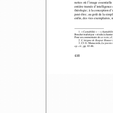
entière tramée d’intelligenc
théologie; à la conception 
peut-être; au goût de la simp
enfin, des vies exemplaires
1. «
» – «
Cantabilità
chantabili
Bouchet traduit par « résidu à chant
Pour un commentaire de ce 
, cf
reste
2.
L’énigme de Kaspar Hauser (
3. Cf. G. Manacorda, 
La poesia 
., pp. 83-86.
op. cit
438