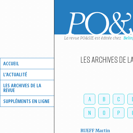
Skip
to
content
La revue PO&SIE est éditée chez
Beli
Les archives de l
ACCUEIL
L’ACTUALITÉ
LES ARCHIVES DE LA
REVUE
A
B
C
SUPPLÉMENTS EN LIGNE
N
O
P
RUEFF
Martin