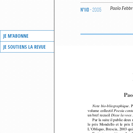
N°110
- 2005
Paolo
Febbr
JE M’ABONNE
JE SOUTIENS LA REVUE
Pao
P
Note bio-bliographique. 
volume collectif 
Poesia con
un bref recueil 
Disse la voce
Par la suite il publie deux
le prix Mondello et le prix
L’Obliquo, Brescia, 2003 qu
En tant que critique, il a 
ainsi qu’une importante anth