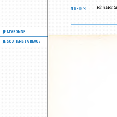
N°6
- 1978
John
Monta
JE M’ABONNE
JE SOUTIENS LA REVUE