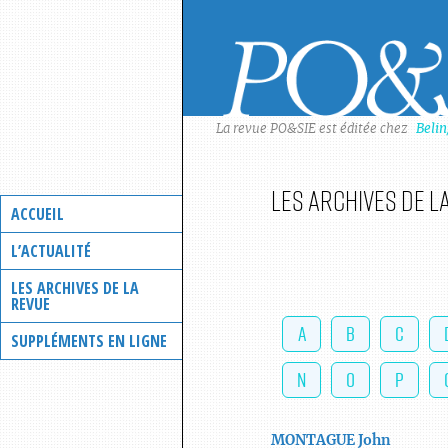
Skip
to
content
La revue PO&SIE est éditée chez
Beli
Les archives de l
ACCUEIL
L’ACTUALITÉ
LES ARCHIVES DE LA
REVUE
A
B
C
SUPPLÉMENTS EN LIGNE
N
O
P
MONTAGUE
John