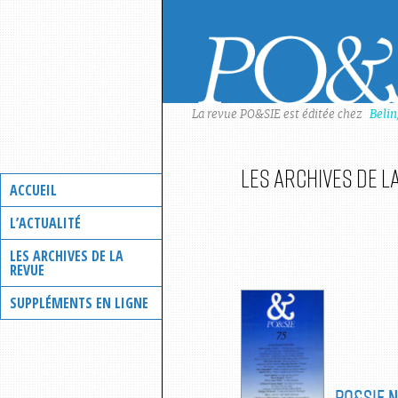
Skip
to
content
La revue PO&SIE est éditée chez
Beli
Les archives de l
ACCUEIL
L’ACTUALITÉ
LES ARCHIVES DE LA
REVUE
SUPPLÉMENTS EN LIGNE
PO&SIE
N