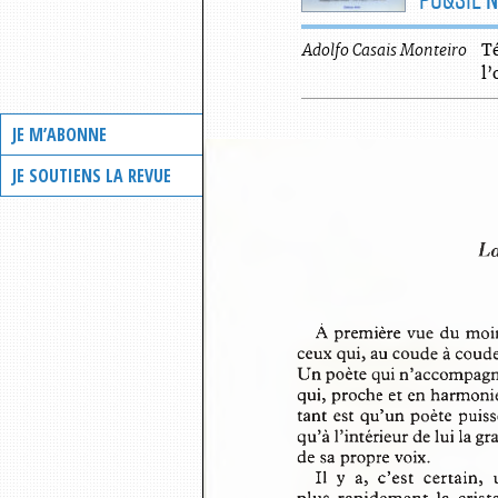
Adolfo
Casais Monteiro
Té
l’
JE M’ABONNE
JE SOUTIENS LA REVUE
La
À première vue du moin
ceux qui, au coude à coude
Un poète qui n’accompagn
qui, proche et en harmonie
tant est qu’un poète puis
qu’à l’intérieur de lui la 
de sa propre voix.
Il  y  a,  c’est  certai