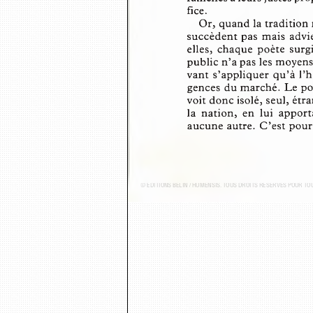
fice.
Or, quand la tradition 
succèdent pas  mais  advi
elles,  chaque poète  sur
public n ’a pas les moyens
vant s’appliquer qu’à l’h
gences du marché. Le poè
voit donc isolé, seul, ét
la  nation,  en  lui  appor
aucune autre.  C ’est pou
© ÉDITIONS BELIN / HUMENSIS. TOUS DROITS RÉSERVÉS POUR T