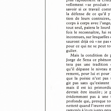
plus  rapidement  la  cris
vellement  « se  produit »
savoir  si  ce  travail  co
la  défense  de  ce  qu’il 
tion  de  leurs  contraires
corps à corps avec l’ang
tout seul, paiera le lour
fois  le  reconnaître,  lui
inconnues, sur lesquelles
sauront déjà où « ne pas 
pour ce qui ne se peut t
gulier.
Mais  la  condition  de 
Jorge  de  Sena  ce  phénom
tera  pas  une  tradition
qu’il  dépasse  le  niveau 
rement, pour lui et pour l
que  la  poésie  n’est  pas 
git  pas  sans  qu’existent
mais  il  est  ici  primord
devrait  être  inutile;  j
évidemment  pas  à  une  t
profonde  qui, presque t
netteté quand l’œuvre ent
ramenés à leurs justes pro