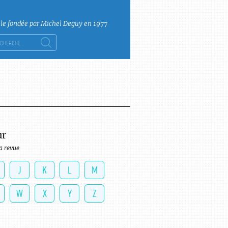
lle fondée par Michel Deguy en 1977
ercher :
ur
a revue
J
K
L
M
W
X
Y
Z