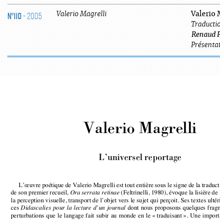
N°110
- 2005
Valerio
Magrelli
Valerio 
Traductio
Renaud
Présentat
Valerio Magrelli
L’universel reportage
L’œuvre poétique de Valerio Magrelli est tout entière sous le signe de la traduc
de son premier recueil, 
(Feltrinelli, 1980), évoque la lisière de
Ora serrata retinae
la perception visuelle, transport de l’objet vers le sujet qui perçoit. Ses textes 
dont nous proposons quelques frag
ces 
Didascalies pour la lecture d’un journal 
perturbations que le langage fait subir au monde en le « traduisant ». Une impo
ducteur de la poésie française n’explique pas seule la constance de cette préoc
Magrelli rendent compte d’un décalage qui serait comme le résultat d’une défailla