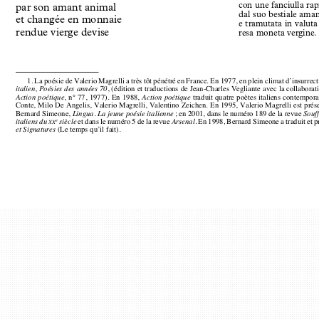
con une fanciulla ra
par son amant animal
dal suo bestiale ama
et changée en monnaie
e tramutata in valut
rendue vierge devise
resa moneta vergine
1. La poésie de Valerio Magrelli a très tôt pénétré en France. En 1977, en plein climat d’insur
,
, (édition et traductions de Jean-Charles Vegliante avec la collabo
italien
Poésies des années 70
, n
°
77, 1977). En 1988, 
traduit quatre poètes italiens contempo
Action poétique
Action poétique
Conte, Milo De Angelis, Valerio Magrelli, Valentino Zeichen. En 1995, Valerio Magrelli est p
Bernard Simeone, 
; en 2001, dans le numéro 189 de la revue 
Lingua. La jeune poésie italienne
Souf
et dans le numéro 5 de la revue 
En 1998
Bernard Simeone a traduit et 
italiens du 
siècle
Arsenal.
,
e
XX
(Le temps qu’il fait).
et Signatures