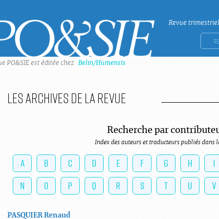
Revue trimestrie
Po&sie
Rech
ue PO&SIE est éditée chez
Belin/Humensis
Les archives de la revue
Recherche par contribute
Index des auteurs et traducteurs publiés dans l
A
B
C
D
E
F
G
H
I
N
O
P
Q
R
S
T
U
V
PASQUIER
Renaud