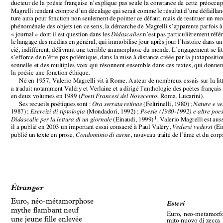
ture aura pour fonction non seulement de pointer ce défaut, mais de restituer u
phénoménale des objets (en ce sens, la démarche de Magrelli s’apparente parfoi
« journal » dont il est question dans les 
n’est pas particulièrement réfé
Didascalies
le langage des médias en général, qui immobilise jour après jour l’histoire dans
cié, indifférent, délivrant une terrible anamorphose du monde. L’engagement se 
s’efforce de n’être pas polémique, dans la mise à distance créée par la juxtapos
sonnelle et des multiples voix qui résonnent ensemble dans ces textes, qui don
la poésie une fonction éthique.
Né en 1957, Valerio Magrelli vit à Rome. Auteur de nombreux essais sur la li
a traduit notamment Valéry et Verlaine et a dirigé l’anthologie des poètes franç
en deux volumes en 1989 (
, Roma, Lucarini). 
Poeti Francesi del Novecento
Ses recueils poétiques sont :
(Feltrinelli, 1980);
Ora serrata retinae
Nature e v
1987)
;
(Mondadori, 1992)
;
Esercizi di tiptologia
Poesie (1980-1992) e altre po
(Einaudi, 1999)
. Valerio Magrelli est auss
Didascalie per la lettura di un giornale
1
il a publié en 2003 un important essai consacré à Paul Valéry, 
(Ei
Vedersi vedersi
publié un texte en prose, 
, nouveau traité de l’âme et du cor
Condominio di carne
Étranger
Euro, néo-métamorphose
Esteri
mythe flambant neuf
Euro, neo-metamorf
une jeune fille enlevée
mito nuovo di zecca