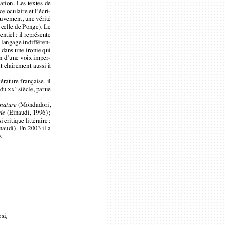
des influx, des al
n mouvement, une vérité
des fils qui soulèv
s à celle de Ponge). Le
là ma main en poi
rentiel : il représente
là mon cœur en g
 un langage indifféren-
créature zélée du 
lit dans une ironie qui
ition d’une voix imper-
stellaire.
nent clairement aussi à
ttérature française, il
Jeux : Mots croi
ais du 
siècle, parue
e
XX
Quoi, ce deuil qui 
(Mondadori,
enature
et va d’un mot à l’
(Einaudi, 1996)
;
esie
Un
soupir, ce noi
i critique littéraire :
musicale pour que 
naudi). En 2003 il a
ps. 
reprendre souffle
?
un par un, tu rép
à la Sibylle crucifi
et tu retisses les 
Mais entre les mail
comme petits poi
tu retrouveras ces
tu retrouveras ces 
Jeux : Rébus
osi,