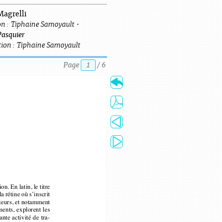
Magrelli
n :
Tiphaine
Samoyault
•
Pasquier
ion :
Tiphaine
Samoyault
Page
/
6
Météo
L’éternel retour d
et de la zone de pr
Europe, Prométéo,
massicotée entre l
tion. En latin, le titre
 la rétine où s’inscrit
ultérieurs, et notamment
Horoscope
ments, explorent les
rtante activité de tra-
Je suis là exactem
cupation. Les textes de
en ce point conve
nce oculaire et l’écri-