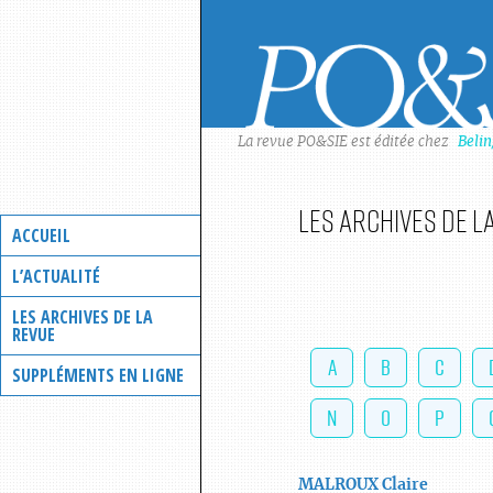
Skip
to
content
La revue PO&SIE est éditée chez
Beli
Les archives de l
ACCUEIL
L’ACTUALITÉ
LES ARCHIVES DE LA
REVUE
A
B
C
SUPPLÉMENTS EN LIGNE
N
O
P
MALROUX
Claire