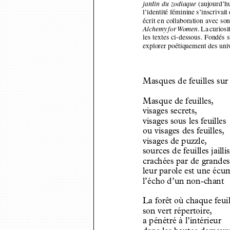
(aujourd’h
jar
din du zodiaque
l’identité féminine s’inscriva
écrit en collaboration avec s
. La curios
Alchemy for Women
les textes ci-dessous. Fondés
explorer poétiquement des uni
Masques de feuilles sur 
Masque de feuilles,
visages secrets,
visages sous les feuilles
ou visages des feuilles,
visages de puzzle,
sources de feuilles jaill
crachées par de grande
leur parole est une écu
l’écho d’un non-chant
La forêt où chaque feui
son vert répertoire,
a pénétré à l’intérieur