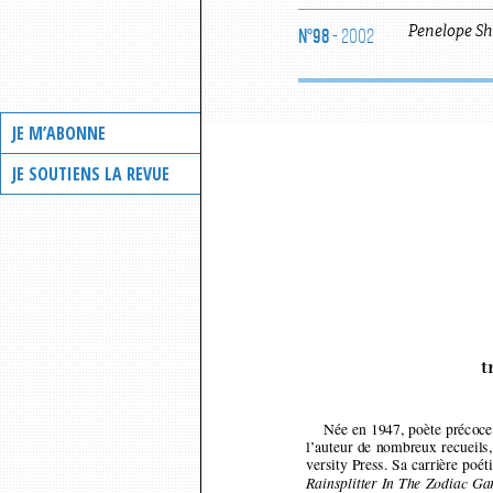
N°98
- 2002
Penelope
Sh
JE M’ABONNE
JE SOUTIENS LA REVUE
t
Née en 1947, poète précoce
l’auteur de nombreux recueils
versity Press. Sa carrière poé
Rainsplitter In The Zodiac G