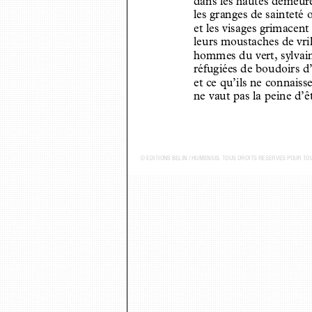
dans les hautes demeur
les granges de sainteté
et les visages grimacent
leurs moustaches de vri
hommes du vert, sylvai
réfugiées de boudoirs d
et ce qu’ils ne connais
ne vaut pas la peine d’
© ...DITIONS BELIN / HUMENSIS. TOUS DROITS R...SERV...S POUR TOUS PAYS - P