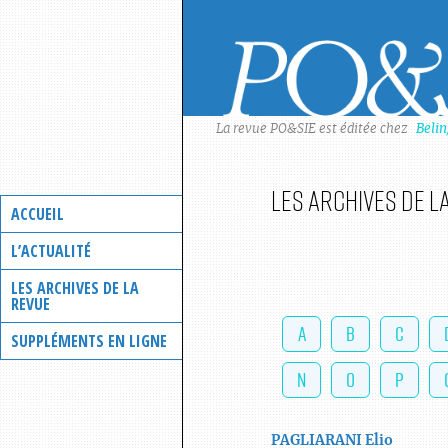
Skip
to
content
La revue PO&SIE est éditée chez
Beli
Les archives de l
ACCUEIL
L’ACTUALITÉ
LES ARCHIVES DE LA
REVUE
A
B
C
SUPPLÉMENTS EN LIGNE
N
O
P
PAGLIARANI
Elio