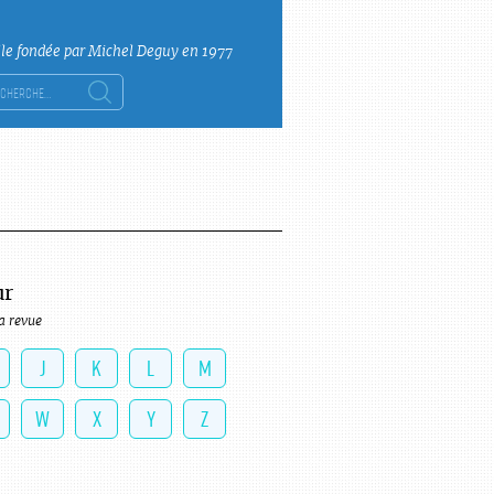
lle fondée par Michel Deguy en 1977
ercher :
ur
a revue
J
K
L
M
W
X
Y
Z