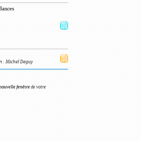
dances
n :
Michel
Deguy
nouvelle fenêtre
de votre