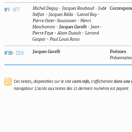
N°1
- 1977
Michel
Deguy
•
Jacques
Roubaud
•
Jude
Correspon
Stéfan
•
Jacques
Réda
•
Lionel
Ray
•
Pierre
Oster-Soussouev
•
Henri
Meschonnic
•
Jacques
Garelli
•
Jean-
Pierre
Faye
•
Alain
Duault
•
Lorand
Gaspar
•
Paul Louis
Rossi
N°151
- 2015
Jacques
Garelli
Poèmes
Présentatio
Ces textes, disponibles sur le site
cairn.info
, s'afficheront
dans une 
navigateur. L'accès aux textes des 12 derniers numéros est payant.