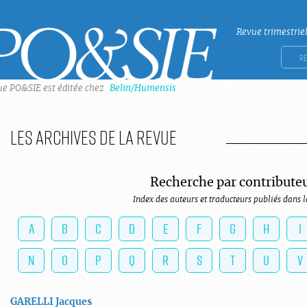
Revue trimestrie
Po&sie
Rech
ue PO&SIE est éditée chez
Belin/Humensis
Les archives de la revue
Recherche par contribute
Index des auteurs et traducteurs publiés dans l
A
B
C
D
E
F
G
H
I
N
O
P
Q
R
S
T
U
V
GARELLI
Jacques