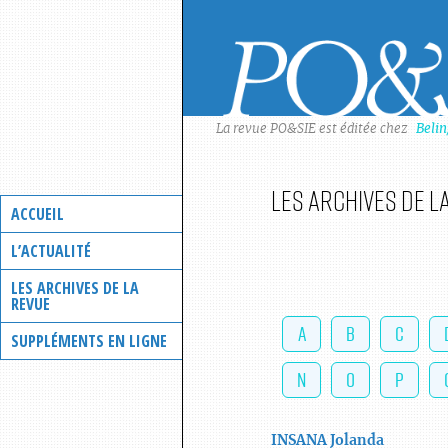
Skip
to
content
La revue PO&SIE est éditée chez
Beli
Les archives de l
ACCUEIL
L’ACTUALITÉ
LES ARCHIVES DE LA
REVUE
A
B
C
SUPPLÉMENTS EN LIGNE
N
O
P
INSANA
Jolanda