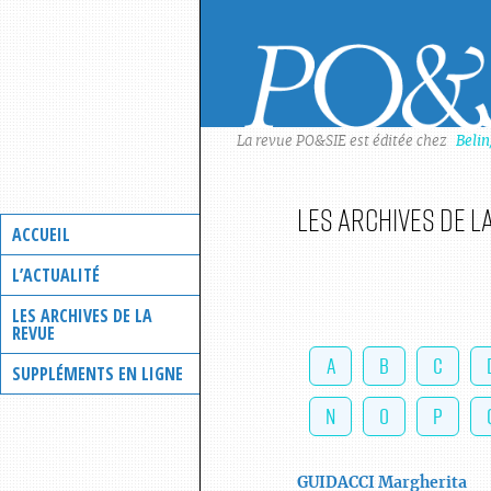
Skip
to
content
La revue PO&SIE est éditée chez
Beli
Les archives de l
ACCUEIL
L’ACTUALITÉ
LES ARCHIVES DE LA
REVUE
A
B
C
SUPPLÉMENTS EN LIGNE
N
O
P
GUIDACCI
Margherita