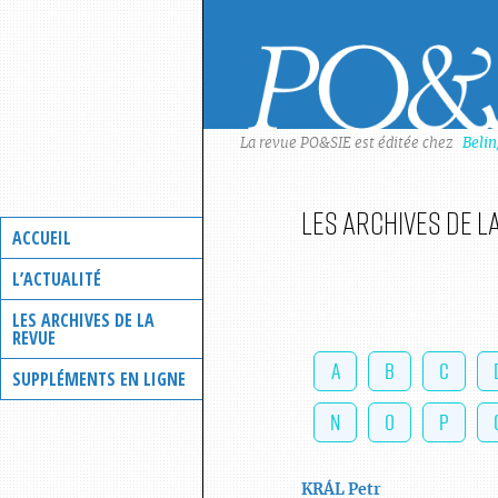
Skip
to
content
La revue PO&SIE est éditée chez
Beli
Les archives de l
ACCUEIL
L’ACTUALITÉ
LES ARCHIVES DE LA
REVUE
A
B
C
SUPPLÉMENTS EN LIGNE
N
O
P
KRÁL
Petr