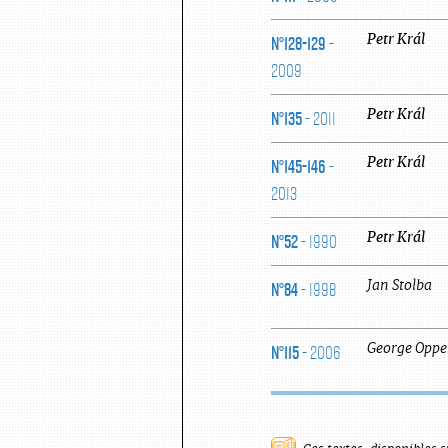
N°128-129
-
Petr
Král
2009
N°135
- 2011
Petr
Král
N°145-146
-
Petr
Král
2013
N°52
- 1990
Petr
Král
N°84
- 1998
Jan
Stolba
N°115
- 2006
George
Oppe