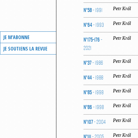
N°58
- 1991
Petr
Král
N°64
- 1993
Petr
Král
JE M’ABONNE
N°175-176
-
Petr
Král
2021
JE SOUTIENS LA REVUE
N°37
- 1986
Petr
Král
N°44
- 1988
Petr
Král
N°85
- 1998
Petr
Král
N°86
- 1998
Petr
Král
N°107
- 2004
Petr
Král
N°111
- 2005
Petr
Král