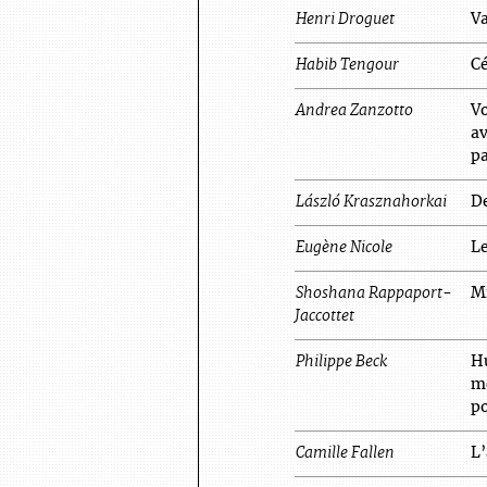
Henri
Droguet
Va
Habib
Tengour
Cé
Andrea
Zanzotto
Vo
av
pa
László
Krasznahorkai
De
Eugène
Nicole
Le
Shoshana
Rappaport-
M
Jaccottet
Philippe
Beck
Hu
mo
po
Camille
Fallen
L’