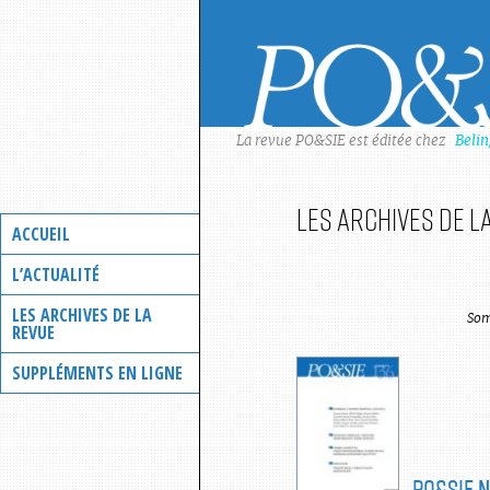
Skip
to
content
La revue PO&SIE est éditée chez
Beli
Les archives de l
ACCUEIL
L’ACTUALITÉ
LES ARCHIVES DE LA
Som
REVUE
SUPPLÉMENTS EN LIGNE
PO&SIE
N