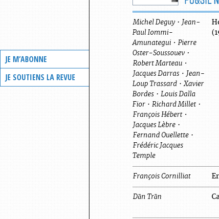
Michel
Deguy
•
Jean-
H
Paul
Iommi-
(1
Amunategui
•
Pierre
Oster-Soussouev
•
JE M’ABONNE
Robert
Marteau
•
Jacques
Darras
•
Jean-
JE SOUTIENS LA REVUE
Loup Trassard
•
Xavier
Bordes
•
Louis
Dalla
Fior
•
Richard
Millet
•
François
Hébert
•
Jacques
Lèbre
•
Fernand
Ouellette
•
Frédéric Jacques
Temple
François
Cornilliat
En
Dần
Trần
Ca