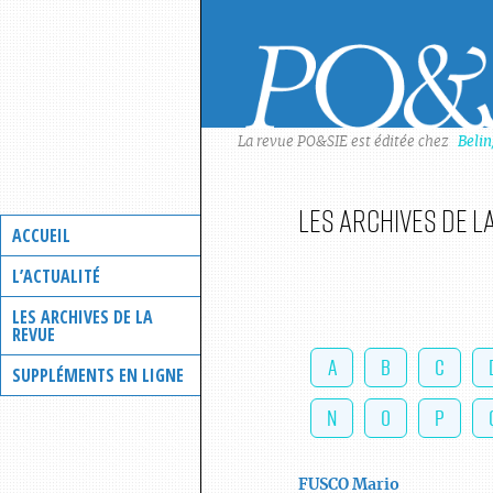
Skip
to
content
La revue PO&SIE est éditée chez
Beli
Les archives de l
ACCUEIL
L’ACTUALITÉ
LES ARCHIVES DE LA
REVUE
A
B
C
SUPPLÉMENTS EN LIGNE
N
O
P
FUSCO
Mario