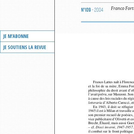
N°109
- 2004
Franco
Fort
JE M’ABONNE
JE SOUTIENS LA REVUE
Franco Lattes naît à Floren
et la foi de sa mère, Emma For
philosophie du droit avant d’
l’avait prévu, sur Manzoni. So
à cause des lois raciales du rég
d’Alberto Carocci, e
letteraria
En 1943, il doit se réfugi
1945 il est à Milan et travaille
son premier recueil de poésie
vice publicitaire d’Olivetti et 
Brecht, Éluard, mais aussi Goet
– cf. 
Dieci inverni, 1947-195
il combat sur le front politiqu
En 1959 il publie une antholog
Les années soixante sont ma