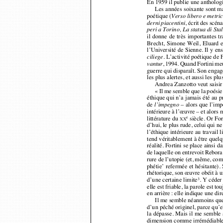
poétique (
Verso libero e metr
, écrit des scén
derni piacentini
peri a Torino, La statua di St
il donne de très importantes 
Brecht, Simone Weil, Eluard e
l’Université de Sienne. Il y 
. L’activité poétique de
ciliege
, 1994. Quand Fortini me
vantur
guerre qui disparaît. Son engag
les plus alertes, et aussi les
Andrea Zanzotto veut saisi
« Il me semble que la poésie
éthique qui n’a jamais été au 
de 
– alors que l’im
l’impegno
intérieure à l’œuvre – et alor
littérature du 
siècle. Or Fo
e
XX
d’hui, le plus rude, celui qui 
l’éthique intérieure au travai
tend véritablement à être que
réalité. Fortini se place ainsi
de laquelle on entrevoit Rebor
rure de l’utopie (et, même, co
phétie’ refermée et hésitante)
rhétorique, son œuvre obéit à 
d’une certaine limite
. Y céder
3
elle est friable, la parole est
en arrière : elle indique une di
Il me semble néanmoins qu
d’un péché originel, parce qu’
la dépasse. Mais il me semble 
dimension comme irrémédiable
pourrait bien que tout le reste