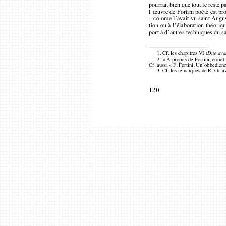
l’œuvre de Fortini poète est p
– comme l’avait vu saint Augus
tion ou à l’élaboration théor
port à d’autres techniques du s
1. Cf. les chapitres VI (
Due ava
2. « À propos de Fortini, entr
Cf. aussi « F. Fortini, Un’obbedie
3. Cf. les remarques de R. Gala
120