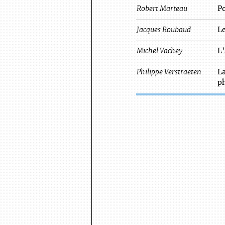
Robert
Marteau
Po
Jacques
Roubaud
Le
Michel
Vachey
L’
Philippe
Verstraeten
L
p