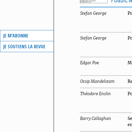
Stefan
George
P
JE M’ABONNE
Stefan
George
P
JE SOUTIENS LA REVUE
Edgar
Poe
M
Ossip
Mandelstam
R
Théodore
Enslin
P
Barry
Callaghan
Se
e