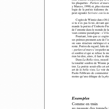
y Marcos, 1998) et, plus réce
logie de la poésie italienne d
peut signaler 
Scrivere con la 
Cogito de Winnie dans 
Oh l
si tu n’es pas là toi, devant q
mande la poésie d’Umberto Fior
de l’entente dans le monde de 
vaut comme paradigme
: s’il 
Pourtant, loin que ce cogit
ses poèmes prennent acte de l’
sie sans structure métrique e
rente. Poésie du regard, faite
–
c’est parler 
parlare al muro
et sombre et qui se refuse la
rien lui dire, alors, il faut le
Dans 
, recuei
La Bella vista
la tonalité sombre de Winnie 
trer. La poésie serait-elle cet
art de 
. Le voir d
la bella vista
Paolo Febbraro de commenter :
moins qu’une éthique de la 
phy
Ex
emples
Comme en train
au passage des tunnels 