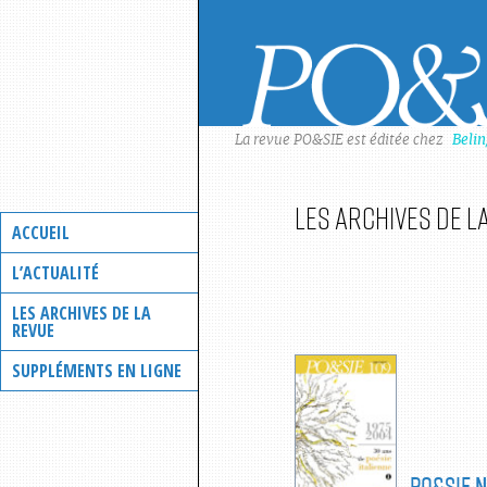
Skip
to
content
La revue PO&SIE est éditée chez
Beli
Les archives de l
ACCUEIL
L’ACTUALITÉ
LES ARCHIVES DE LA
REVUE
SUPPLÉMENTS EN LIGNE
PO&SIE
N