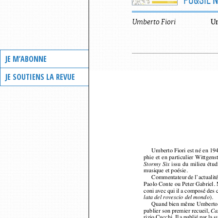
Umberto
Fiori
U
JE M’ABONNE
JE SOUTIENS LA REVUE
Umberto Fiori est né en 19
phie et en particulier Wittg
issu du milieu étu
Stormy Six
musique et poésie.
Commentateur de l’actualit
Paolo Conte ou Peter Gabriel.
coni avec qui il a composé des
).
lata del rovescio del mondo
Quand bien même Umberto F
publier son premier recueil, 
Ca
rizio Cucchi. Il a publié par la s
les plaquettes : 
Parlare al mur