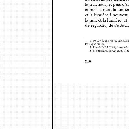
la fraîcheur, et puis d
et puis la nuit, la lumiè
et la lumière à nouveau
la nuit et la lumière, 
de regarder, de s’attac
1.
, Paris, É
Oh les beaux jours
ler 
quelqu’un.
à
2.
Poesia 2002-2003, Annuari
3.
P. Febbraio, in 
Annuario di 
310